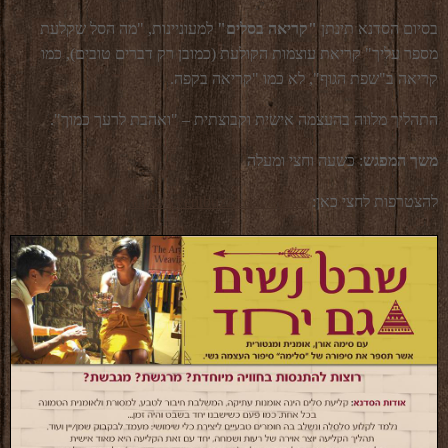
בסיום הסדנא תינתן
"קריאה בסלים"
למעוניינות, "מה הסל שקלעת
מספר עליך" קריאת עוצמות הקולעת (כמובן רק דברים טובים), כמו
קריאה ב"שפת הגוף", לא כמו "קריאה בקפה.
התהליך מלווה בהעצמה אישית וקבוצתית – "ואהבת לרעך כמוך".
משך המפגש
: כשעה וחצי ומעלה
להצטרפות לחצי כאן:
https://eventbuzz.co.il/salima