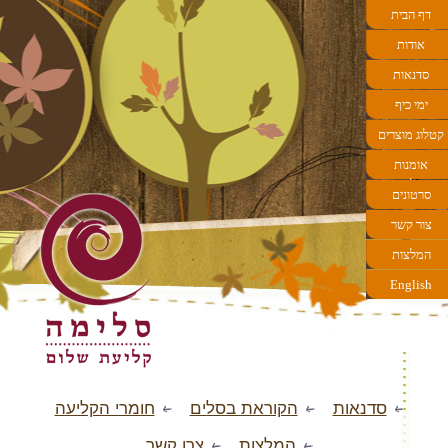
דף הבית
אודות
סדנאות
ימי כיף
קטלוג מוצרים
אומנות
הקליעה
סרטונים
צור קשר
המלצות
English
סדנאות
הקוראת בסלים
חומרי הקליעה
המלצות
צרו קשר