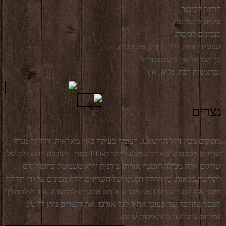
חריות לסיכוך,
סיבים לחבלים,
סנסינים לכיבוד,
שפעת קורות לקרות בהן את הבית,
כך ישראל אין בהם פסולת"
(בראשית רבה, מ"א, א')
נצרים
מופקים מעץ דקל הרוטאנג, הצומח בעיקר באיי מאלאיה. דקל זה מגדל
שריגים מטפסים שאורכם מגיע ליותר מ-100 מטר. השכבה החיצונית של
שריגים אלה מכילה חומצה אורתו-צורנית והיא משמשת כחומר גלם
לקליעת כסאות. מן החלק הפנימי של השריגים הללו מכינים על ידי תהליך
מיכני את הנצרים (ולכן אנו מכנים אותם טבעיים למחצה). אודות לתהליך
המכני מתקבל נצר בעובי אחיד לכל אורכו. את הנצרים ניתן להשיג
במידות עובי שונות ובאיכות שונה.