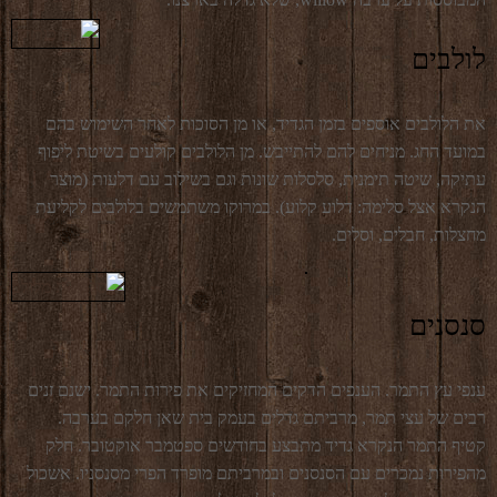
לולבים
את הלולבים אוספים בזמן הגדיד, או מן הסוכות לאחר השימוש בהם
במועד החג. מניחים להם להתייבש. מן הלולבים קולעים בשיטת ליפוף
עתיקה, שיטה תימנית, סלסלות שונות וגם בשילוב עם דלעות (מוצר
הנקרא אצל סלימה: דלוע קלוע). במרוקו משתמשים בלולבים לקליעת
מחצלות, חבלים, וסלים.
סנסנים
ענפי עץ התמר. הענפים הדקים המחזיקים את פירות התמר. ישנם זנים
רבים של עצי תמר, מרביתם גדלים בעמק בית שאן חלקם בערבה.
קטיף התמר הנקרא גדיד מתבצע בחודשים ספטמבר אוקטובר. חלק
מהפירות נמכרים עם הסנסנים ובמרביתם מופרד הפרי מסנסניו. אשכול