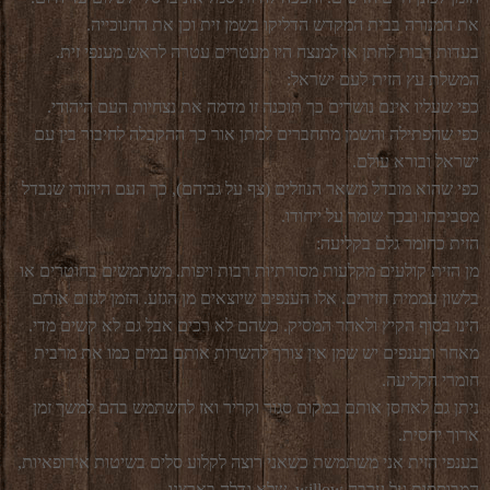
את המנורה בבית המקדש הדליקו בשמן זית וכן את החנוכייה.
בעדות רבות לחתן או למנצח היו מעטרים עטרה לראש מענפי זית.
המשלת עץ הזית לעם ישראל:
כפי שעליו אינם נושרים כך תוכנה זו מדמה את נצחיות העם היהודי.
כפי שהפתילה והשמן מתחברים למתן אור כך ההקבלה לחיבור בין עם
ישראל ובורא עולם.
כפי שהוא מובדל משאר הנוזלים (צף על גביהם), כך העם היהודי שנבדל
מסביבתו ובכך שומר על ייחודו.
הזית כחומר גלם בקליעה:
מן הזית קולעים מקלעות מסורתיות רבות ויפות. משתמשים בחוטרים או
בלשון עממית חזירים. אלו הענפים שיוצאים מן הגזע. הזמן לגזום אותם
הינו בסוף הקיץ ולאחר המסיק. כשהם לא רכים אבל גם לא קשים מדי.
מאחר ובענפים יש שמן אין צורך להשרות אותם במים כמו את מרבית
חומרי הקליעה.
ניתן גם לאחסן אותם במקום סגור וקריר ואז להשתמש בהם למשך זמן
ארוך יחסית.
בענפי הזית אני משתמשת כשאני רוצה לקלוע סלים בשיטות אירופאיות,
המבוססות על ערבה willow, שלא גדלה בארצנו.