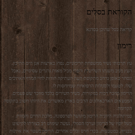
הקוראת בסלים
קריאה בסל שהוכן בסדנא
רימון
עץ תרבותי נשיר ממשפחת הרימוניים, נפוץ בארצות אגן הים התיכון.
העץ מניב משנתו השלישית והפרי מכיל מאות גרגרים עסיסיים, נאכל
ונסחר באופן נרחב מתקופת העת העתיקה הודות לחיי המדף הארוכים
שלו, לטעמו ולסגולות הרפואיות שמיוחסות לו.
הרימון מוזכר רבות במקורות, בשיר השירים בלבד מוזכר שש פעמים.
הממצאים הארכאולוגים הרבים בארץ מאשרים את היותו חשוב בתקופה
הקדומה.
במיתולוגיה היוונית הרימון מקושר לפרספונה, מלכת החיים והמוות.
בשל יופיו של הרימון וערכו הסמלי, נעשה שימוש רב בצורתו לקישוט
בבנייה, במטבעות, בכדי חרס וכלים אחרים. הרימון מעטר את ארונות