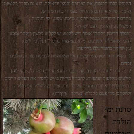
הקודש בבתי הכנסת, את הפרוכת וחפצי יודאיקה, הוא גם מוזכר בקישוט
גלימתו של אהרון הכהן הגדול ובעמודי בית המקדש.
בתרבות היהודית מסמל הרימון: ברכה, שפע, יופי וחוכמה.
המשלת עץ הרימון לעם ישראל:
"כפלח הרימון רקתך" אומר ריש לקיש: יש לקרוא מלשון ריקתך ומכאן
להבין שאפילו ריקנין שבך מלאים מצוות כרימון" (עירובין י"ט).
עץ הרימון כחומר גלם בקליעה:
1. בקליפות הרימון (המיובשות) אני משתמשת לצביעת נצרים, לולבים
ובדים.
2. מ"חזירי"/חוטרי העץ (ראה הסבר תחת: הזית כחומר גלם בקליעה)
קולעים מקלעות יפהפיות. להבדיל מהזית בו יש להסיר את העלים הרכים,
לרימון קוצים ארוכים וחדים על כל ענף. אותן יש להוריד עם מזמרה
ולהסתכן מדי פעם בקבלת "נשיקה" /דקירה).
סדנת ימי
הולדת
ואירועים