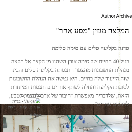
Author Archive
המלצה מגזין "מסע אחר"
סדנה בקליעה סלים עם סימה סלימה
בגיל 40 החיים של סימה אורן השתנו מן הקצה אל הקצה:
מנהלת החשבונות מהצפון התנסתה בקליעת סלים והבינה
שזה הייעוד שלה בחיים. היא נטשה את הנהלת החשבונות
לטובת הקליעה והחלה לשתף אחרים בהתנסות המיוחדת
הזאת, שלדבריה מאפשרת "חיבור של אדם לעצמו, לטבע,
בניית אתרים
לאנשים אחרים".
Valigar