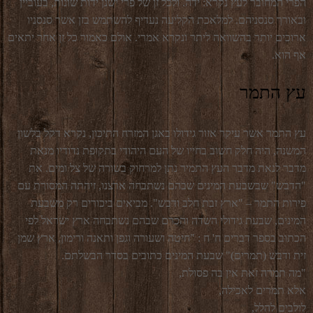
הפרי המחובר לעץ נקרא: ידה. ולכל זן של פרי ישנן ידות שונות, בעוביין
ובאורך סנסניהם. למלאכת הקליעה נעדיף להשתמש בזן אשר סנסניו
ארוכים יותר בהשוואה ליתר ונקרא אמרי. אולם כאמור כל זן אחר יתאים
אף הוא.
עץ התמר
עץ התמר אשר עיקר אזור גידולו באגן המזרח התיכון, נקרא דקל בלשון
המשנה, היה חלק חשוב בחייו של העם היהודי בתקופת נדודיו מנאת
מדבר לנאת מדבר העץ התמיר נתן למרחוק בשורה של צל ומים. את
"הדבש" שבשבעת המינים שבהם נשתבחה ארצנו, זיהתה המסורת עם
פירות התמר – "ארץ זבת חלב ודבש". מביאים ביכורים רק משבעת
המינים, שבעת גידולי השדה והכרם שבהם נשתבחה ארץ ישראל לפי
הכתוב בספר דברים ח' ח : "חיטה ושעורה וגפן ותאנה ורימון, ארץ שמן
זית ודבש (תמרים)" שבעת המינים כתובים בסדר הבשלתם.
"מה תמרה זאת אין בה פסולת,
אלא תמרים לאכילה,
לולבים להלל,