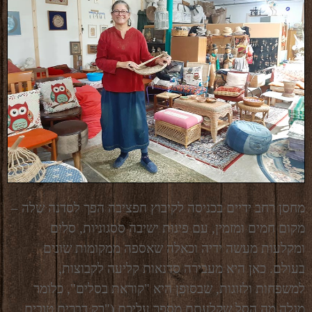
מחסן רחב ידיים בכניסה לקיבוץ חפציבה הפך לסדנה שלה –
מקום חמים ומזמין, עם פינות ישיבה ססגוניות, סלים
ומקלעות מעשה ידיה וכאלה שאספה ממקומות שונים
בעולם. כאן היא מעבירה סדנאות קליעה לקבוצות,
למשפחות ולזוגות, שבסופן היא "קוראת בסלים", כלומר
מגלה מה הסל שקלעתם מספר עליכם ("רק דברים טובים,