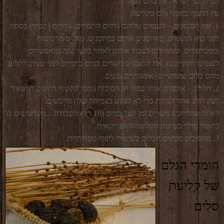
הבית, כך ישראל אין בהם פסולת…"
עץ התמר כחומר גלם בקליעה:
1. את הסנסנים – הענפים עליהם גדלים התמרים, גודדים (קטיף) בסתיו,
לפני בוא הגשמים. מאחסנים אותם במחסנים, מוגנים מרטיבות
וממכרסמים. ומתחילים לעבוד איתם לאחר כחצי שנה (מאפשרים
לענפים להתייבש). את הסנסנים משרים במים כיומיים לפני שניתן לקלוע
מהם כלים שימושיים ואומנותיים שונים.
2. הלולב – אוספים אותו בסוף חג הסוכות (בזמן הקטיף דואגים להשאיר
לעץ לולב אחד לפחות כדי לא לפגוע בצמיחה שלו) מייבשים.
לאחר שהתייבש משרים זמן קצר במים (10 דק) ולעבודה…משתמשים בו
כחומר מילוי בשיטת הקליעה האפריקאית.
3. מהסיבים מכינים חבלים בשיטות ליפוף מסורתיות.
חומרי הגלם
של קליעת
סלים