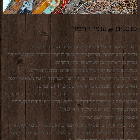
סנסנים – ענפי התמר
"צדיק כתמר יפרח" אומרות מילות השיר והכתוב במקורות.
ולמה דווקא כתמר? הצדיק כתמר אשר פירותיו צומחים ממים שמגיעים
עמוק מן האדמה, מן השורשים ומימי התהום.
בשל העובדה שהתמר גדל בעיקר באזורים חמים ומדבריים.
עץ התמר, הדקל נקרא גם "עץ החיים". לבד מהיותו עץ נושא פרי, למד
האדם להפיק תועלת מכל חלקיו לשימושיו היום יומיים.
חרצני תמרים נמצאו במערות מדבר יהודה ומיוחסות לימי מרד בר כוכבא.
התמר נמנה עם משפחת הדקליים. בראש הגזע מצוי קודקוד הצמיחה,
הלולב, במידה ולא ייפגע ימשיך העץ לגדול.
המשלת עץ התמר לעם ישראל:
"מה תמרה זו אין בה פסולת, אלא תמרים לאכילה, לולבים להלל, חריות
לסכוך, סיבים לחבלים, סנסנים לכיבוד, שפעת קורות לקרות בהם את