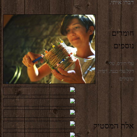
דברו איתי.
חומרים
נוספים
עלי תירס, עלי
דקל,עלי בננה, רפיה,
שיבולים
אלת המסטיק