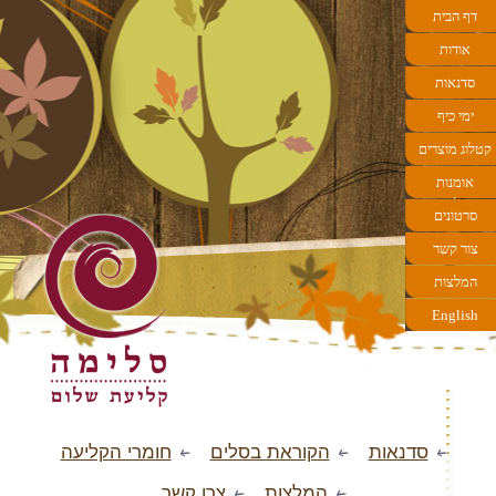
דף הבית
אודות
סדנאות
ימי כיף
קטלוג מוצרים
אומנות
הקליעה
סרטונים
צור קשר
המלצות
English
סדנאות
הקוראת בסלים
חומרי הקליעה
המלצות
צרו קשר