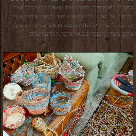
כמובן", היא אומרת בחיוך). ואם יצאה לכם סלסלה קצת
עקומה, אל דאגה. כל אדם הוא יחיד ומיוחד, אומרת סימה,
וכך גם כל יצירה קלועה. בהזמנה מראש, סלימה תגיע לכל
מקום בארץ ותעביר שם את סדנת הקליעה שלה.
לכתבה ב"מסע אחר".