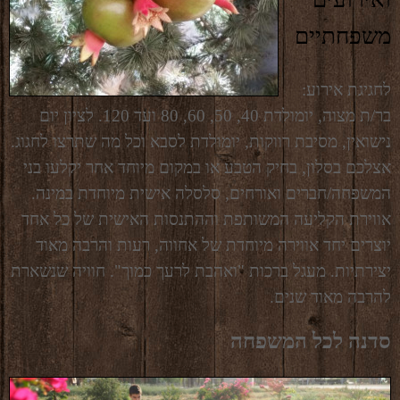
משפחתיים
לחגיגת אירוע:
בר/ת מצוה, יומולדת 40, 50, 60, 80 ועד 120. לציון יום
נישואין, מסיבת רווקות, יומולדת לסבא וכל מה שתרצו לחגוג.
אצלכם בסלון, בחיק הטבע או במקום מיוחד אחר יקלעו בני
המשפחה/חברים ואורחים, סלסלה אישית מיוחדת במינה.
אווירת הקליעה המשותפת וההתנסות האישית של כל אחד
יוצרים יחד אווירה מיוחדת של אחווה, רעות והרבה מאוד
יצירתיות. מעגל ברכות "ואהבת לרעך כמוך". חוויה שנשארת
להרבה מאוד שנים.
סדנה לכל המשפחה