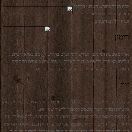
שיח הגדל בחורש הטבעי ברחבי
הארץ, ענפיו חומים/אדמדמים.
ועליו ירוקים וקטנים.
רימון
אחד משבעת המינים. העץ/שיח מתבלט בחודש האביב בשיא ליבלובו.
עלוותו הצעירה בולטת בצבעה האדום. משתמשים בענפים החדשים
הצומחים מן הגזע – החזירים, אך שימו לב, הם דוקרים.
זית
עץ ירוק עד ממשפחת הזיתיים, גדל בר בארצות הים התיכון. בעל חשיבות
כלכלית גבוהה. הפרי משמש למאכל ולייצור שמן זית.
עץ הזית במקום של כבוד בסיפורי בראשית. כשהיונה נשלחת מתיבת נוח
לראות הכלו המים וחוזרת כשבפיה ענף של עץ הזית ובכך סימלה לנח את
הזמן לכונן חיים חדשים. והפכה להיות סמל אוניברסלי לשלום עד היום.