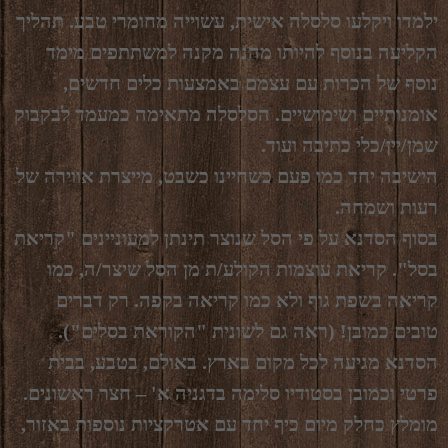
ילמדו ויקלעו סלסלה אישית, עשוייה מחומרי טבע. תהליך
הקליעה בנוסף להיותו מהנה מקנה למשתתפים מימד
נוסף של הכרות עם עצמם באמצעות כלים חדשים,
אומנותיים ושימושיים. הסלסלה מתאימה כמעמד לבקבוק
שמן/יין/כלי כתיבה ועוד.
הישיבה יחד כמו פעם כשחיינו כשבט, מייצרת אווירה של
רעות ושמחה.
בסוף הסדנא על פי הסל שנוצר תינתן למעוניינים "קריאת
בסל". קריאת עוצמות הקולע/ת מן הסל שיצר/ה, כמו
קריאה בשפת גוף ולא כמו קריאה בקפה. רק דברים
טובים כמובן! (ראה גם לשונית "הקוראת בסלים").
הסדנא מגיעה לכל מקום בארץ. באולם, בטבע, בבית
פרטי וכמובן בסטודיו סלימה בדגניה א' – חצר ראשונים.
מומלץ כחלק מיום כיף יחד עם אטרקציות נוספות באזור,