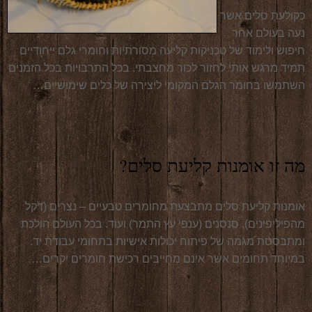
כקולעת סלים אשר
נעה בעולם אחר
חיפוש ולימוד של טכניקות קליעה מסורתיות וחומרי גלם ייחודיים
תמיד מרגש אותי לחזור לכור מחצבתי. בכל התרבויות בכל הזמנים
השתמשו בחומר הגלם המקומי ליצירה של כלים שימושיים…
המשיכו לקרוא
(more…)
מה זו אומנות קליעת סלים?
אומנות קליעת סלים מתבצעת מחומרים טבעיים – נצרים (דקל
מהפיליפינים), סנסנים (ענפי עץ התמר) ועוד. בכל העולם הולכת
ומתבססת מגמה של פיתוח יכולות אישיות בתחומי עבודת יד.
במיוחד תחומים אשר אינם מחייבים רכישת חומרים יקרים…
המשיכו לקרוא
(more…)