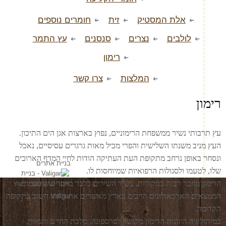
אלת המסטיק
זית
חומרים נוספים
לולבים
נצרים
סנסנים
עץ התמר
רימון
המלצות
צרו קשר
רימון
עץ תרבותי נשיר ממשפחת הרימוניים, נפוץ בארצות אגן הים התיכון.
העץ מניב משנתו השלישית והפרי מכיל מאות גרגרים עסיסיים, נאכל
ונסחר באופן נרחב מתקופת העת העתיקה הודות לחיי המדף הארוכים
בניית אתרים
שלו, לטעמו ולסגולות הרפואיות שמיוחסות לו.
הרימון מוזכר רבות במקורות, בשיר השירים בלבד מוזכר שש פעמים.
הממצאים הארכאולוגים הרבים בארץ מאשרים את היותו חשוב בתקופה
Valigar
הקדומה.
במיתולוגיה היוונית הרימון מקושר לפרספונה, מלכת החיים והמוות.