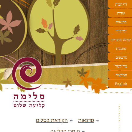
דף הבית
אודות
סדנאות
ימי כיף
קטלוג מוצרים
אומנות
הקליעה
סרטונים
צור קשר
המלצות
English
סדנאות
הקוראת בסלים
חומרי הקליעה