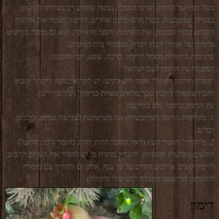
בשל יופיו של הרימון וערכו הסמלי, נעשה שימוש רב בצורתו לקישוט
בבנייה, במטבעות, בכדי חרס וכלים אחרים. הרימון מעטר את ארונות
הקודש בבתי הכנסת, את הפרוכת וחפצי יודאיקה, הוא גם מוזכר בקישוט
גלימתו של אהרון הכהן הגדול ובעמודי בית המקדש.
בתרבות היהודית מסמל הרימון: ברכה, שפע, יופי וחוכמה.
המשלת עץ הרימון לעם ישראל:
"כפלח הרימון רקתך" אומר ריש לקיש: יש לקרוא מלשון ריקתך ומכאן
להבין שאפילו ריקנין שבך מלאים מצוות כרימון" (עירובין י"ט).
עץ הרימון כחומר גלם בקליעה:
1. בקליפות הרימון (המיובשות) אני משתמשת לצביעת נצרים, לולבים
ובדים.
2. מ"חזירי"/חוטרי העץ (ראה הסבר תחת: הזית כחומר גלם בקליעה)
קולעים מקלעות יפהפיות. להבדיל מהזית בו יש להסיר את העלים הרכים,
לרימון קוצים ארוכים וחדים על כל ענף. אותן יש להוריד עם מזמרה
ולהסתכן מדי פעם בקבלת "נשיקה" /דקירה).
רימון