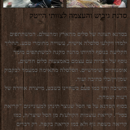
סדנת גיבוש והעצמה לצוותי הייטק
בסדנא תצוגה של סלים מהארץ ומהעולם. המשתתפים
ילמדו ויקלעו סלסלה אישית, עשוייה מחומרי טבע. תהליך
הקליעה בנוסף להיותו מהנה מקנה למשתתפים מימד
נוסף של הכרות עם עצמם באמצעות כלים חדשים,
אומנותיים ושימושיים. הסלסלה מתאימה כמעמד לבקבוק
שמן/יין/כלי כתיבה ועוד.
הישיבה יחד כמו פעם כשחיינו כשבט, מייצרת אווירה של
רעות ושמחה.
בסוף הסדנא על פי הסל שנוצר תינתן למעוניינים "קריאת
בסל". קריאת עוצמות הקולע/ת מן הסל שיצר/ה, כמו
קריאה בשפת גוף ולא כמו קריאה בקפה. רק דברים