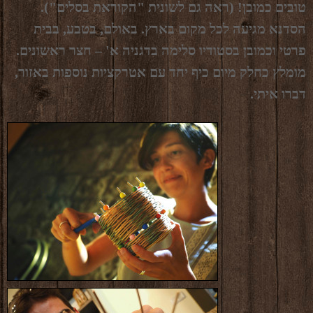
טובים כמובן! (ראה גם לשונית "הקוראת בסלים").
הסדנא מגיעה לכל מקום בארץ. באולם, בטבע, בבית
פרטי וכמובן בסטודיו סלימה בדגניה א' – חצר ראשונים.
מומלץ כחלק מיום כיף יחד עם אטרקציות נוספות באזור,
דברו איתי.