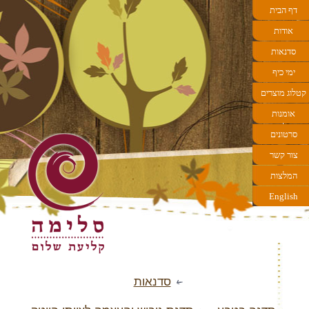
דף הבית
אודות
סדנאות
ימי כיף
קטלוג מוצרים
אומנות
הקליעה
סרטונים
צור קשר
המלצות
English
סדנאות